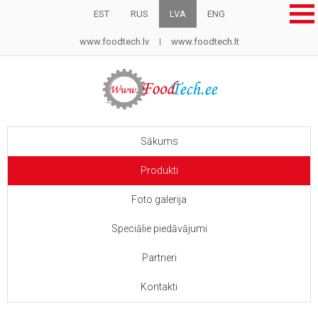
EST
RUS
LVA
ENG
www.foodtech.lv
www.foodtech.lt
Sākums
Produkti
Foto galerija
Speciālie piedāvājumi
Partneri
Kontakti