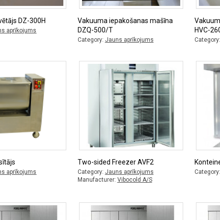
vētājs DZ-300H
Vakuuma iepakošanas mašīna
Vakuum
DZQ-500/T
HVC-26
ns aprīkojums
Category:
Jauns aprīkojums
Category
ītājs
Two-sided Freezer AVF2
Kontein
ns aprīkojums
Category:
Jauns aprīkojums
Category
Manufacturer:
Vibocold A/S