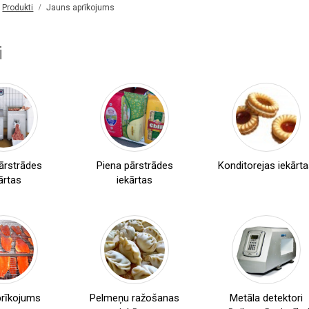
Produkti
Jauns aprīkojums
i
,
Zefīra
Cisternas
,
līnijas
Universālie
ārstrādes
Piena pārstrādes
Konditorejas iekārt
,
Cepumu/prjaņiku
kutteri
ārtas
iekārtas
,
iekārtas
Biezpiena
sieriņu
Marmelādes
ražošanas
ražošanas
,
līnijas
līnijas
Kausu
pildvielas
Metāla
detektora
prīkojums
Pelmeņu ražošanas
Metāla detektori
,
galvas