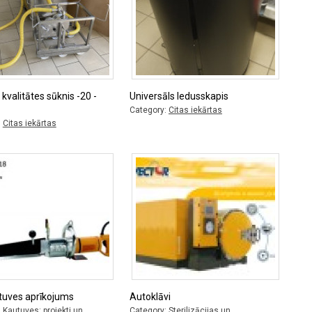
 kvalitātes sūknis -20 -
Universāls ledusskapis
Category:
Citas iekārtas
:
Citas iekārtas
tuves aprīkojums
Autoklāvi
:
Kautuves: projekti un
Category:
Sterilizācijas un