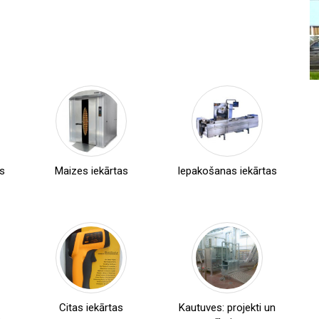
Vakuumiepakošanas
,
iekārtas
as
Maizes iekārtas
Iepakošanas iekārtas
Paplātes
,
hermētiķi
Termoformēšanas
,
līnijas
Paplātes
blīvēšanas
,
līnijas
,
Dozatori
,
Termometri
,
Termotanki
Cepamās
Citas iekārtas
Kautuves: projekti un
Kausu
,
pannas