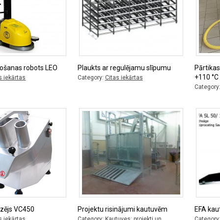
košanas robots LEO
Plaukts ar regulējamu slīpumu
Pārtikas
+110 °C
s iekārtas
Category:
Citas iekārtas
Category
ezējs VC450
Projektu risinājumi kautuvēm
EFA kau
s iekārtas
Category:
Kautuves: projekti un
Category