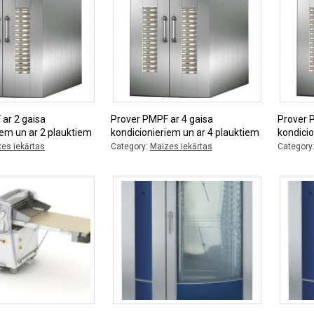
ar 2 gaisa
Prover PMPF ar 4 gaisa
Prover 
iem un ar 2 plauktiem
kondicionieriem un ar 4 plauktiem
kondicio
es iekārtas
Category:
Maizes iekārtas
Category