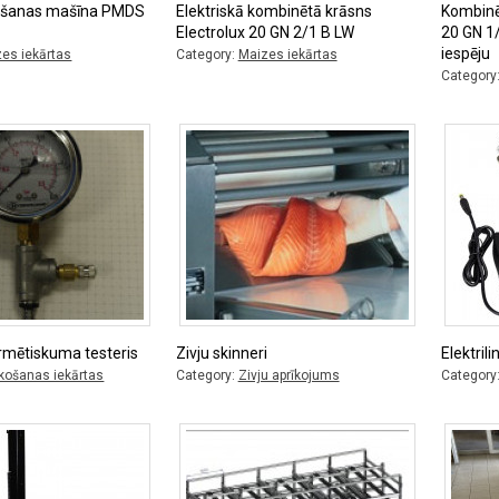
ēšanas mašīna PMDS
Elektriskā kombinētā krāsns
Kombinē
Electrolux 20 GN 2/1 B LW
20 GN 1
iespēju
es iekārtas
Category:
Maizes iekārtas
Category
rmētiskuma testeris
Zivju skinneri
Elektril
košanas iekārtas
Category:
Zivju aprīkojums
Category