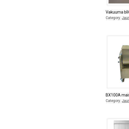
Mehānisks
gaļas
Vakuuma blī
,
irdinātājs
Category:
Jau
Katli,
,
autoklāvi
,
Griezēji
Gaļas
,
ratiņi
Lauad
BX100A mais
Category:
Jau