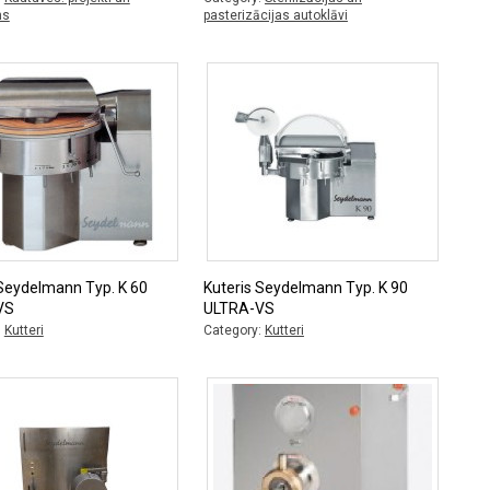
ms
pasterizācijas autoklāvi
 Seydelmann Typ. K 60
Kuteris Seydelmann Typ. K 90
VS
ULTRA-VS
:
Kutteri
Category:
Kutteri