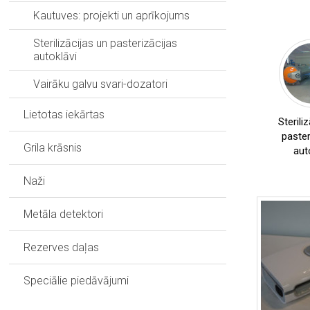
Vakuuma
Kautuves: projekti un aprīkojums
masētāji
/
Sterilizācijas un pasterizācijas
,
tumbleri
autoklāvi
,
Inžektori
Kūpināšanas
Vairāku galvu svari-dozatori
,
krāsnis
Ledus
Lietotas iekārtas
Sterili
,
ģenereatori
paster
Iekārtas
Grila krāsnis
aut
,
kautuvēm
,
Formētāji
Naži
,
Fritieri
Kopējais
,
griezējs
Metāla detektori
Kebabu
un
Rezerves daļas
šašliku
,
aprīkojums
Speciālie piedāvājumi
Produktu
transportēšanas
,
ratiņi