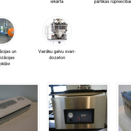
iekārta
pārtikas rūpniecība
Produkta
caurlaides
,
sistēmas
Cauruļu
detektoru
,
sistēmas
Konveijera
lentes
zācijas un
Vairāku galvu svari-
izācijas
dozatori
oklāvi