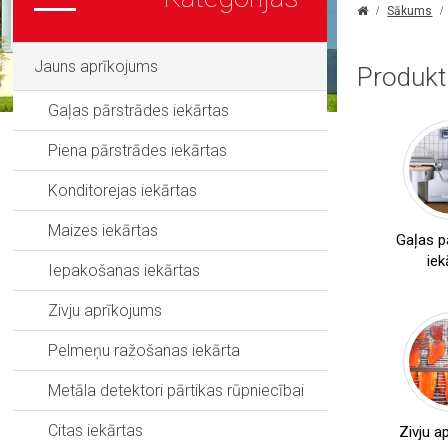
Sākums
Jauns aprīkojums
Produkt
Gaļas pārstrādes iekārtas
Piena pārstrādes iekārtas
Konditorejas iekārtas
,
Kutteri
Maizes iekārtas
Gaļas
Gaļas p
,
malēji
iek
Iepakošanas iekārtas
,
Maisītāji
Ādas
Zivju aprīkojums
,
noņēmēji
Membrānas
Pelmeņu ražošanas iekārta
,
noņēmēji
,
Pildītāji
Metāla detektori pārtikas rūpniecībai
,
Klipsatori
Griezēji
,
Zāģi
Citas iekārtas
Zivju a
,
Kubikgriezēji