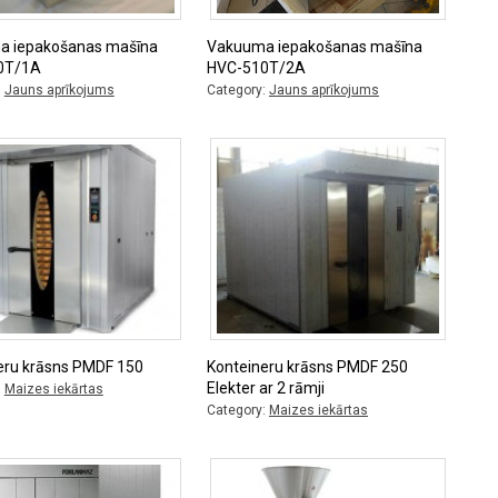
a iepakošanas mašīna
Vakuuma iepakošanas mašīna
0T/1A
HVC-510T/2A
:
Jauns aprīkojums
Category:
Jauns aprīkojums
eru krāsns PMDF 150
Konteineru krāsns PMDF 250
Elekter ar 2 rāmji
:
Maizes iekārtas
Category:
Maizes iekārtas