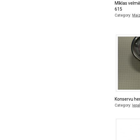
Mīklas velm
615
Category:
Maiz
Konservu he
Category:
Iepa