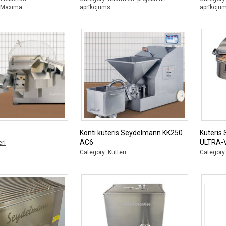
:
Maxima
aprīkojums
aprīkoju
s
Konti kuteris Seydelmann KK250
Kuteris
AC6
ULTRA-
eri
Category:
Kutteri
Category