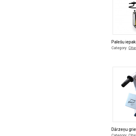
Palešu iepa
Category:
Cita
Dārzeņu gri
Category:
Cita