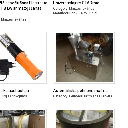
tā cepeškrāsns Electrolux
Universaalajam STARmix
/1 B LW ar mazgāšanas
Category:
Maizes iekārtas
Manufacturer:
STARMIX s.r.l.
:
Maizes iekārtas
ine kalapuhastaja
Automātiskā pelmeņu mašīna
:
Zivju aprīkojums
Category:
Pelmeņu ražošanas iekārta