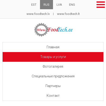
EST
RUS
LVA
ENG
www.foodtech.lv
www.foodtech.lt
Главная
Товары и услуги
Фотогалерея
Специальные предложения
Партнеры
Контакт