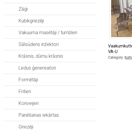
Zāģi
Kubikgriezēji
Vakuuma masētāji / tumbleri
Sālsūdens inžektori
Vaakumkutt
VA-U
Krāsnis, dūmu krāsnis
Category:
Kutt
Ledus ģenereatori
Formētāji
Fritieri
Konveijeri
Panēšanas iekārtas
Griezēji