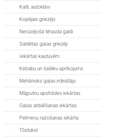
Katli, autoklāvi
Kopējais griezējs
Nerūsējošā tērauda galdi
Saldētas gaļas griezēji
Iekārtas kautuvēm
Kebabu un šašliku aprīkojums
Mehānisks gaļas irdinātājs
Mājputnu apstrādes iekārtas
Gaļas atdalīšanas iekārtas
Pelmeņu ražošanas iekārta
Tõstukid