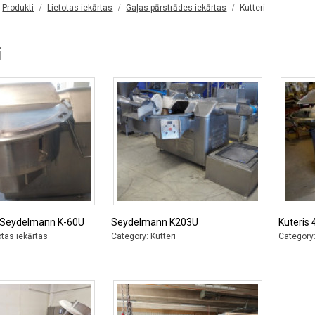
Produkti
Lietotas iekārtas
Gaļas pārstrādes iekārtas
Kutteri
i
s Seydelmann K-60U
Seydelmann K203U
Kuteris 4
otas iekārtas
Category:
Kutteri
Category