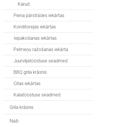
Kärud
Piena pārstrādes iekārtas
Konditorejas iekārtas
Iepakošanas iekārtas
Pelmeņu ražošanas iekārta
Juurviljatööstuse seadmed
BBQ grila krāsnis
Citas iekārtas
Kalatööstuse seadmed
Grila krāsnis
Naži