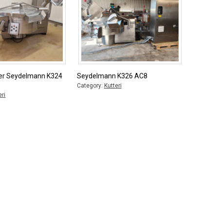
er Seydelmann K324
Seydelmann K326 AC8
Category:
Kutteri
eri