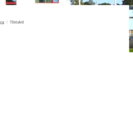
яса
Tõstukid