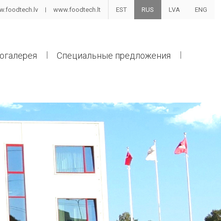
.foodtech.lv
www.foodtech.lt
EST
RUS
LVA
ENG
огалерея
Специальные предложения