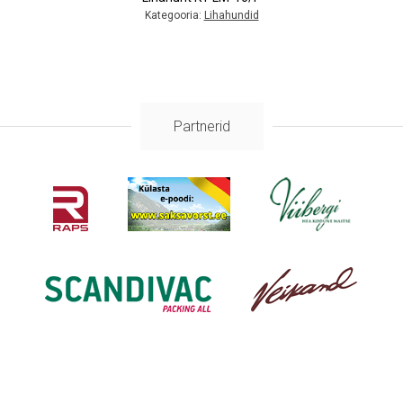
Kategooria:
Lihahundid
Partnerid