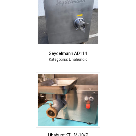
Seydelmann AD114
Kategooria:
Lihahundid
Lihahunt KT LM-10/P