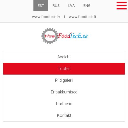
EST
RUS
LVA
ENG
www.foodtech.lv
www.foodtech.lt
Avaleht
Tooted
Pildigalerii
Eripakkumised
Partnerid
Kontakt